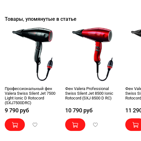
Товары, упомянутые в статье
Профессиональный фен
Фен Valera Professional
Фен Vale
Valera Swiss Silent Jet 7500
Swiss Silent Jet 8500 Ionic
Swiss Si
Light Ionic D Rotocord
Rotocord (SXJ 8500 D RC)
Rotocord
(SXJ7500DRC)
9 790 руб
10 790 руб
11 29