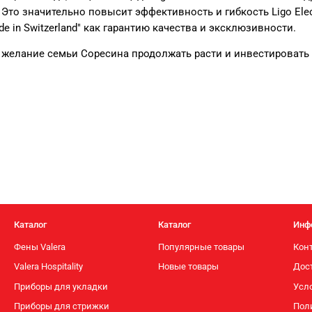
то значительно повысит эффективность и гибкость Ligo Elect
e in Switzerland" как гарантию качества и эксклюзивности.
желание семьи Соресина продолжать расти и инвестировать 
Каталог
Каталог
Инф
Фены Valera
Популярные товары
Кон
Valera Hospitality
Новые товары
Дос
Приборы для укладки
Усло
Приборы для стрижки
Пол