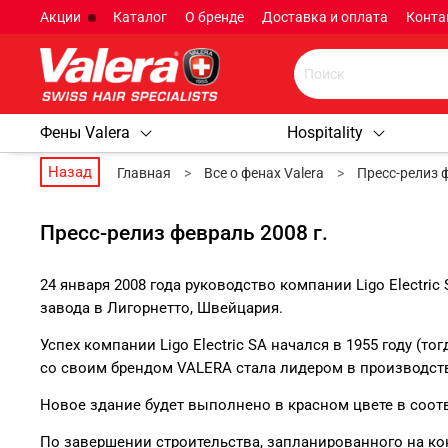
Акции
Каталог
О бренде
Доставка и оплата
Конта
Фены Valera
Hospitality
Назад
Главная
Все о фенах Valera
Пресс-релиз ф
Пресс-релиз февраль 2008 г.
24 января 2008 года руководство компании Ligo Electr
завода в Лигорнетто, Швейцария.
Успех компании Ligo Electric SA начался в 1955 году (т
со своим брендом VALERA стала лидером в производств
Новое здание будет выполнено в красном цвете в соо
По завершении строительства, запланированного на коне