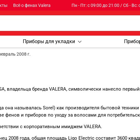
кты
Всё о фенах Valera
Пн - Пт: с 09:00 до 21:00 / Сб - Вс:
Приборы для укладки
Прибо
евраль 2008 г.
ic SA, владельца бренда VALERA, символически нанесло первый
огда она называлась Sorel) как производителя бытовой техники
е фенов и приборов по уходу за волосами для потребительск
тветствии с корпоративным имиджем VALERA.
ц 2008 года, общая площадь Ligo Electric составит 3600 ква