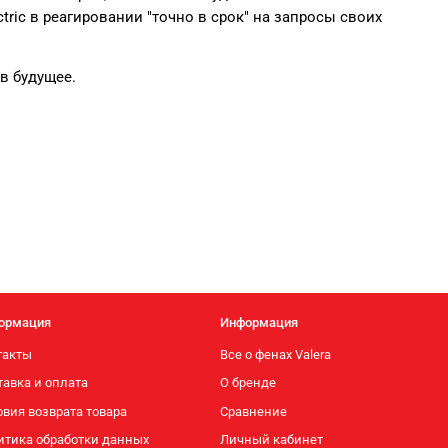
ric в реагировании "точно в срок" на запросы своих
в будущее.
ормация
Информация
такты
Все о фенах Valera
тавка и оплата
О бренде
вия возврата товара
Сравнение
итика обработки данных
Личный кабинет