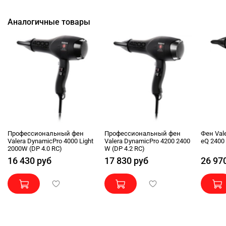
Аналогичные товары
Профессиональный фен
Профессиональный фен
Фен Val
Valera DynamicPro 4000 Light
Valera DynamicPro 4200 2400
eQ 2400 
2000W (DP 4.0 RC)
W (DP 4.2 RC)
16 430 руб
17 830 руб
26 97