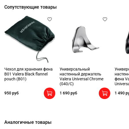
Сопутствующие товары
Чехол для хранения фена
Универсальный
Универ
B01 Valera Black flannel
настенный держатель
настен
pouch (B01)
Valera Universal Chrome
фена Va
(040/C)
Univers
950 руб
1 690 руб
1 490 р
Аналогичные товары