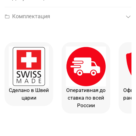
Комплектация
Сделано в Швей
Оперативная до
Офиц
царии
ставка по всей
рант
России
в