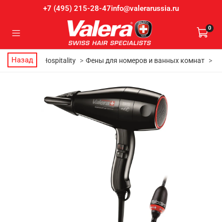
info@valerarussia.ru
+7 (495) 215-28-47
0
Назад
Главная
Hospitality
Фены для номеров и ванных комнат