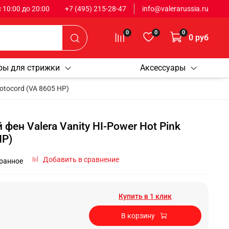
 с 10:00 до 20:00
+7 (495) 215-28-47
info@valerarussia.ru
0
0
0
0 руб
ры для стрижки
Аксессуары
otocord (VA 8605 HP)
ен Valera Vanity HI-Power Hot Pink
HP)
Добавить в сравнение
бранное
Купить в 1 клик
В корзину