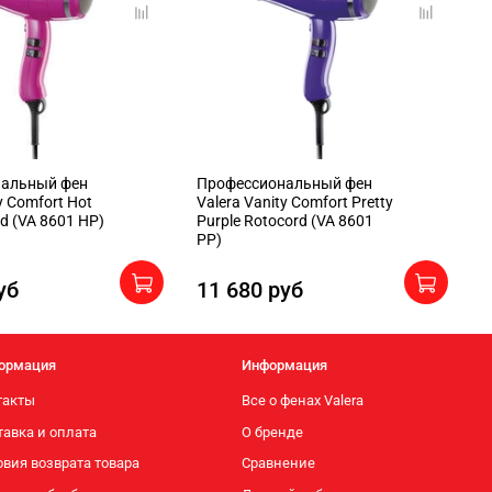
нальный фен
Профессиональный фен
П
y Comfort Hot
Valera Vanity Comfort Pretty
V
rd (VA 8601 HP)
Purple Rotocord (VA 8601
B
PP)
уб
11 680 руб
7
ормация
Информация
такты
Все о фенах Valera
тавка и оплата
О бренде
вия возврата товара
Сравнение