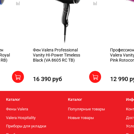
ен
Фен Valera Professional
Профессио
 Royal
Vanity HI-Power Timeless
Valera Vanit
 RB)
Black (VA 8605 RC TB)
Pink Rotoco
16 390 руб
12 990 р
Каталог
Каталог
Инф
Фены Valera
Популярные товары
Кон
Valera Hospitality
Новые товары
Дос
Приборы для укладки
Усло