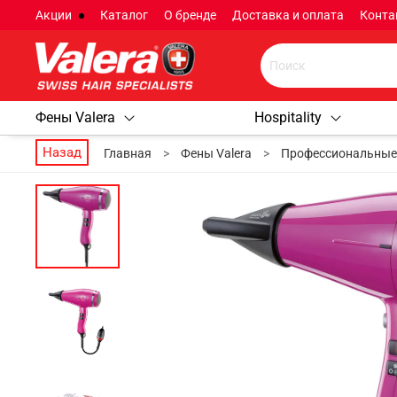
Акции
Каталог
О бренде
Доставка и оплата
Конта
Фены Valera
Hospitality
Назад
Главная
Фены Valera
Профессиональные