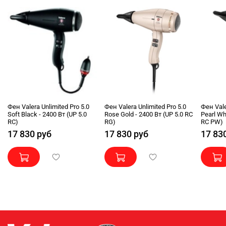
Фен Valera Unlimited Pro 5.0
Фен Valera Unlimited Pro 5.0
Фен Vale
Soft Black - 2400 Вт (UP 5.0
Rose Gold - 2400 Вт (UP 5.0 RC
Pearl Wh
RC)
RG)
RC PW)
17 830 руб
17 830 руб
17 83