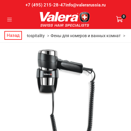
info@valerarussia.ru
+7 (495) 215-28-47
0
Назад
Главная
Hospitality
Фены для номеров и ванных комнат