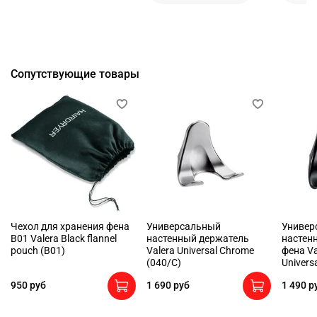
Сопутствующие товары
Чехол для хранения фена
Универсальный
Универ
B01 Valera Black flannel
настенный держатель
настен
pouch (B01)
Valera Universal Chrome
фена Va
(040/C)
Univers
950 руб
1 690 руб
1 490 р