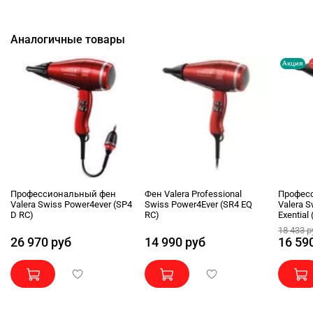
Аналогичные товары
Акция
Профессиональный фен
Фен Valera Professional
Профес
Valera Swiss Power4ever (SP4
Swiss Power4Ever (SR4 EQ
Valera 
D RC)
RC)
Exential
18 433 р
26 970 руб
14 990 руб
16 59