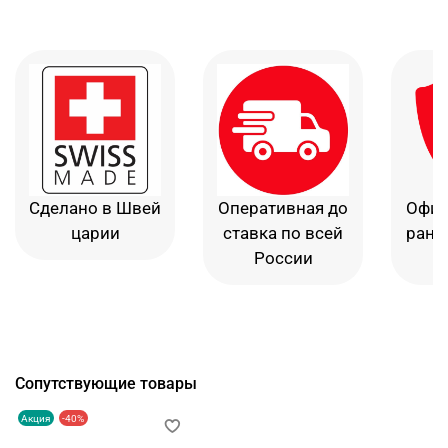
Сделано в Швей
Оперативная до
Офиц
царии
ставка по всей
рант
России
в
Сопутствующие товары
Акция
-40%