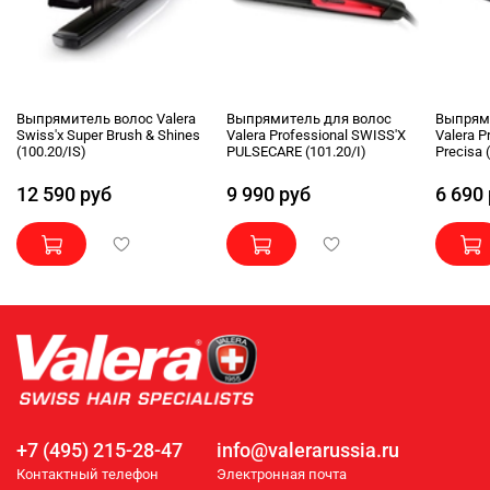
Выпрямитель волос Valera
Выпрямитель для волос
Выпрям
Swiss'x Super Brush & Shines
Valera Professional SWISS'X
Valera P
(100.20/IS)
PULSECARE (101.20/I)
Precisa 
12 590 руб
9 990 руб
6 690
+7 (495) 215-28-47
info@valerarussia.ru
Контактный телефон
Электронная почта