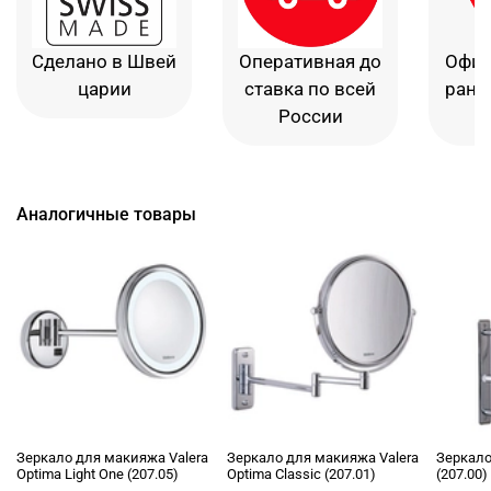
Сделано в Швей
Оперативная до
Офиц
царии
ставка по всей
рант
России
в
Аналогичные товары
Зеркало для макияжа Valera
Зеркало для макияжа Valera
Зеркало 
Optima Light One (207.05)
Optima Classic (207.01)
(207.00)