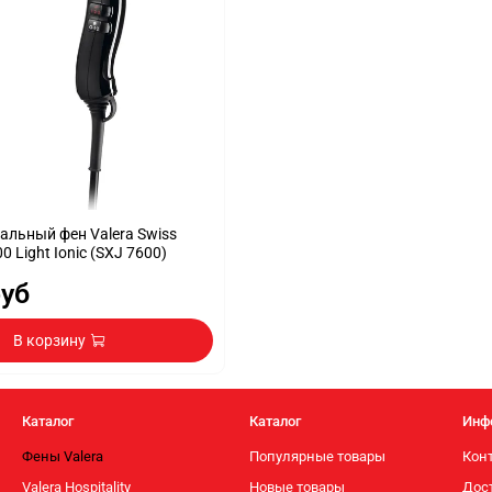
льный фен Valera Swiss
00 Light Ionic (SXJ 7600)
руб
В корзину
Каталог
Каталог
Инф
Фены Valera
Популярные товары
Кон
Valera Hospitality
Новые товары
Дос