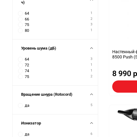
ч)
64
1
66
2
75
3
80
1
Уровень шума (дБ)
Настенный фе
8500 Push (
64
3
72
1
74
1
8 990 
75
2
Вращение шнура (Rotocord)
да
5
Ионизатор
да
6