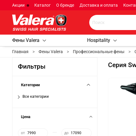
Акции
Каталог
О бренде
Доставка и оплата
Конта
Фены Valera
Hospitality
Главная
Фены Valera
Профессиональные фены
Серия Swi
Фильтры
Категории
Все категории
Цена
—
от
до