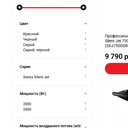
Цвет
Красный
1
Профессиона
Черный
4
Silent Jet 75
Серый
1
(SXJ7500DR
Серый, черный
1
9 790 
Серия
Swiss Silent Jet
7
Мощность (Вт)
2000
5
2400
2
Мощность воздушного потока (м3/