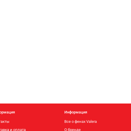
ормация
Информация
такты
Все о фенах Valera
тавка и оплата
О бренде