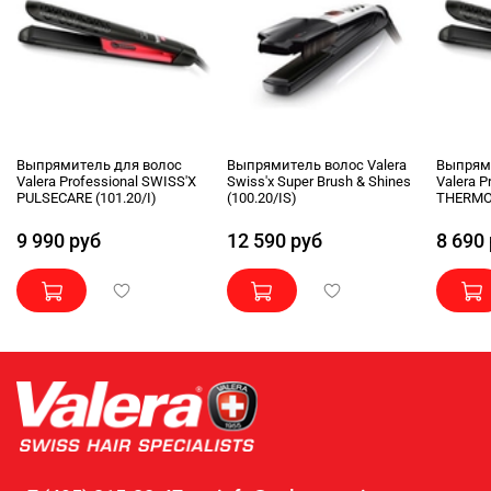
Выпрямитель для волос
Выпрямитель волос Valera
Выпрям
Valera Professional SWISS'X
Swiss'x Super Brush & Shines
Valera P
PULSECARE (101.20/I)
(100.20/IS)
THERMOF
9 990 руб
12 590 руб
8 690